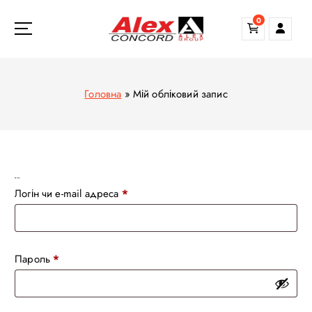
П
0
е
р
е
й
Головна
»
Мій обліковий запис
т
и
д
о
в
м
Увійти
О
Логін чи e-mail адреса
*
і
б
с
о
т
у
в
О
Пароль
*
’
б
я
о